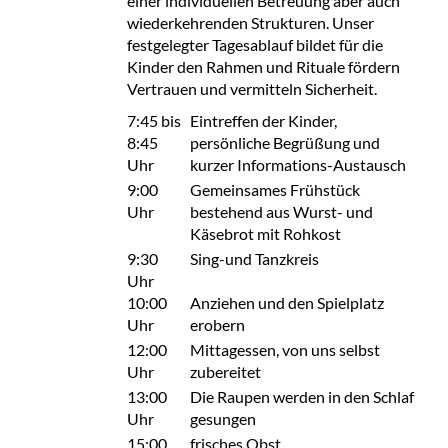
einer individuellen Betreuung aber auch
wiederkehrenden Strukturen. Unser
festgelegter Tagesablauf bildet für die
Kinder den Rahmen und Rituale fördern
Vertrauen und vermitteln Sicherheit.
7:45 bis
Eintreffen der Kinder,
8:45
persönliche Begrüßung und
Uhr
kurzer Informations-Austausch
9:00
Gemeinsames Frühstück
Uhr
bestehend aus Wurst- und
Käsebrot mit Rohkost
9:30
Sing-und Tanzkreis
Uhr
10:00
Anziehen und den Spielplatz
Uhr
erobern
12:00
Mittagessen, von uns selbst
Uhr
zubereitet
13:00
Die Raupen werden in den Schlaf
Uhr
gesungen
15:00
frisches Obst